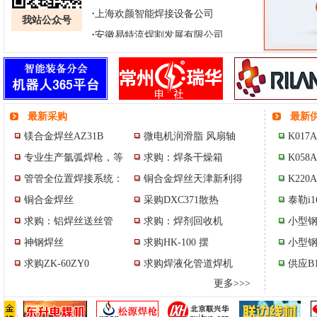
·
上海欢颜智能焊接设备公司
我站公众号
·
安徽易特流焊割发展有限公司
·
上海东升焊接集团有限公司
·
常州瑞华电力电子器件公司
·
深圳市瑞凌实业股份有限公司
·
最新采购
最新
伊达新技术电源有限公司
镁合金焊丝AZ31B
微电机润滑脂 风扇轴
K017
·
北京联兴华科贸有限公司
专业生产氩弧焊枪，等
求购：焊条干燥箱
K058
·
上海欢颜智能焊接设备公司
管管全位置焊接系统：
铜合金焊丝天津新利得
K220
·
安徽易特流焊割发展有限公司
铜合金焊丝
采购DXC371散热
泰勒i
求购：铝焊丝送丝管
求购：焊剂回收机
小型钢
神钢焊丝
求购HK-100 摆
小型钢
求购ZK-60ZY0
求购焊液化管道焊机
供应B1
更多>>>