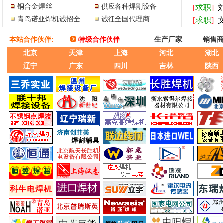
铜合金焊丝
供应各种焊割设备
[
求职
]
青岛诺亚焊机诚招全
诚征全国代理商
[
求职
]
本站合作伙伴:
特级合作伙伴
生产厂家
销售
北京
天津
上海
河北
湖北
辽宁
广东
四川
吉林
陕西