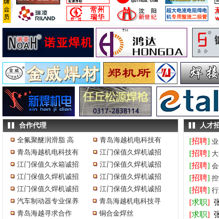
合作代理
人才
全氟聚醚润滑脂 高
青岛海越机电科技有
[
招聘
]
业
青岛海越机电科技有
江门保值久焊机诚招
[
招聘
]
大
江门保值久水箱诚招
江门保值久焊机诚招
[
招聘
]
会
江门保值久焊机诚招
江门保值久焊机诚招
[
招聘
]
控
江门保值久焊机诚招
江门保值久焊机诚招
[
招聘
]
行
汽车制动器专业保养
青岛海越机电科技寻
[
求职
]
青岛海越寻求合作
铜合金焊丝
[
求职
]