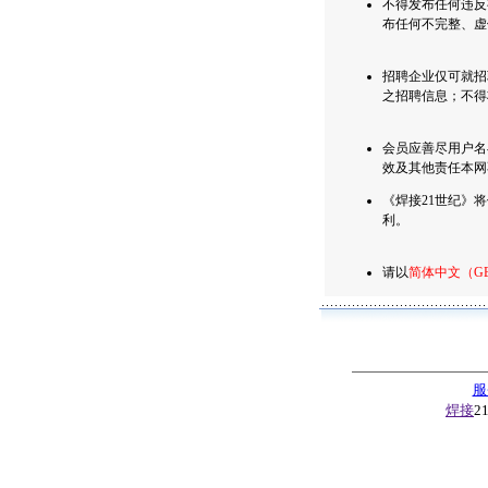
不得发布任何违反
布任何不完整、虚
招聘企业仅可就招
之招聘信息；不得
会员应善尽用户名
效及其他责任本网
《焊接21世纪》
利。
请以
简体中文（G
服
焊接
2