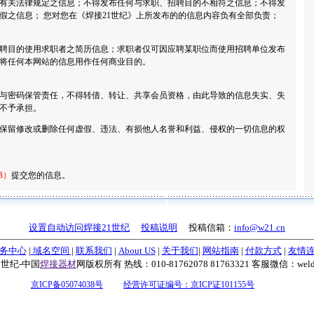
有关法律规定之信息；不得发布任何与求职、招聘目的不相符之信息；不得发
假之信息； 您对您在《焊接21世纪》上所发布的的信息内容负有全部负责；
聘目的使用求职者之简历信息；求职者仅可因应聘某职位而使用招聘单位发布
将任何本网站的信息用作任何商业目的。
与密码保管责任，不得转借、转让、共享会员资格，由此导致的信息失实、失
不予承担。
将保留修改或删除任何虚假、违法、有损他人名誉和利益、侵权的一切信息的权
B）
提交您的信息。
设置自动访问焊接21世纪
投稿说明
投稿信箱：
info@w21.cn
务中心
|
域名空间
|
联系我们
|
About US
|
关于我们
|
网站指南
|
付款方式
|
友情
1世纪-中国
焊接器材
网版权所有 热线：010-81762078 81763321 客服微信：weld
京ICP备05074038号
经营许可证编号：京ICP证101155号